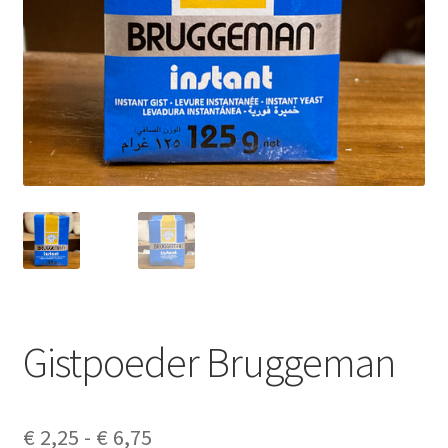
Contact
Algemene voorwaarden
Privacyverklaring
Disclaimer
Cookieverklaring
Copyright
Verzenden
Gistpoeder Bruggeman
Prijsklasse:
€
2,25
-
€
6,75