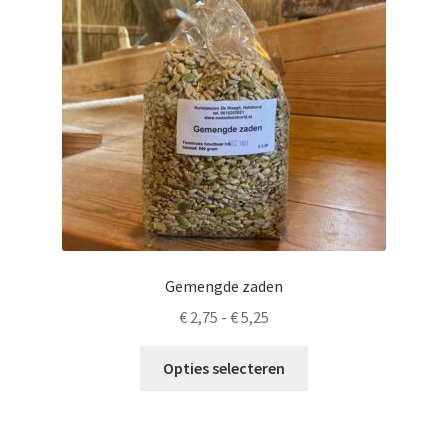
Gemengde zaden
Prijsklasse:
€
2,75
-
€
5,25
€ 2,75
Dit
tot
Opties selecteren
product
€ 5,25
heeft
meerdere