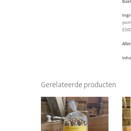
Bakt
Ingr
pomp
E500
Alle
Inh
Gerelateerde producten