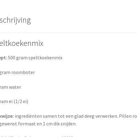
schrijving
eltkoekenmix
ept:
500 gram speltkoekenmix
 gram roomboter
gram water
ram ei (1/2 ei)
kwijze:
ingrediënten samen tot een glad deeg verwerken. Pillen ro
gewenst formaat en 1 cm dik snijden.