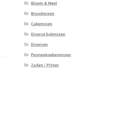
Bloem & Meel
Broodmixen
Cakemixen
Diverse bakmixen
Diversen
Pannenkoekenmixen
Zaden / Pitten