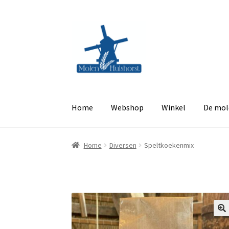
Ga
Ga
door
naar
naar
de
navigatie
inhoud
Home
Webshop
Winkel
De mol
Home
Diversen
Speltkoekenmix