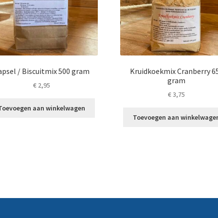
apsel / Biscuitmix 500 gram
Kruidkoekmix Cranberry 6
gram
€
2,95
€
3,75
Toevoegen aan winkelwagen
Toevoegen aan winkelwage