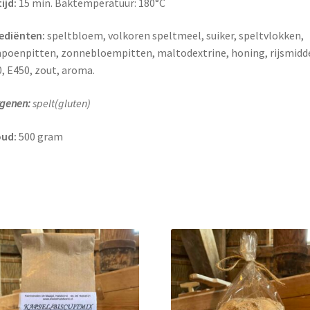
ijd:
15 min. Baktemperatuur: 180°C
ediënten:
speltbloem, volkoren speltmeel, suiker, speltvlokken,
oenpitten, zonnebloempitten, maltodextrine, honing, rijsmidd
, E450, zout, aroma.
rgenen:
spelt(gluten)
oud:
500 gram