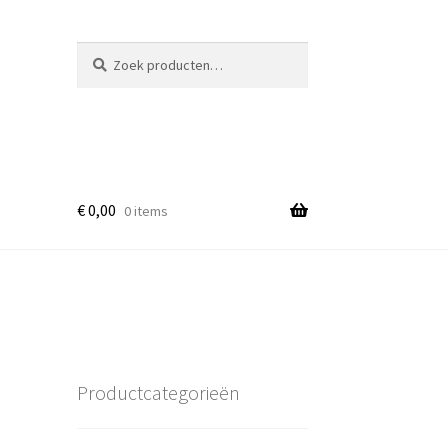
Zoeken
Zoeken
naar:
€
0,00
0 items
Productcategorieën