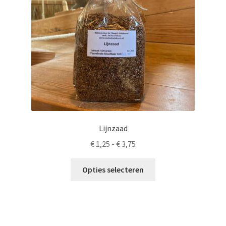
Lijnzaad
Prijsklasse:
€
1,25
-
€
3,75
€ 1,25
Dit
tot
Opties selecteren
product
€ 3,75
heeft
meerdere
variaties.