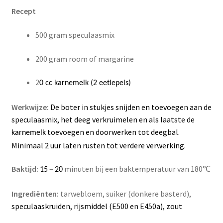
Recept
500 gram speculaasmix
200 gram room of margarine
2
0 cc karnemelk (2 eetlepels)
Werkwijze:
De boter in stukjes snijden en toevoegen aan de
s
peculaasmix, het deeg verkruimelen en als laatste de
toevoegen en doorwerken tot deegbal.
karnemelk
Minimaal 2 uur laten rusten tot verdere verwerking.
Baktijd:
–
m
inuten bij een baktemperatuur van 1
8
0
℃
15
20
Ingrediënten:
tarwebloem, suiker (donkere basterd),
speculaaskruiden, rijsmiddel (E500 en E450a), zout