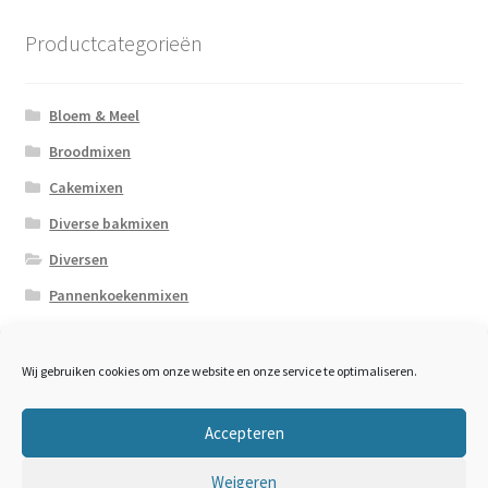
Deze
optie
Productcategorieën
kan
gekozen
worden
Bloem & Meel
op
Broodmixen
de
Cakemixen
productpagina
Diverse bakmixen
Diversen
Pannenkoekenmixen
Zaden / Pitten
Wij gebruiken cookies om onze website en onze service te optimaliseren.
Accepteren
Weigeren
© De Molen van Hulshorst 2021