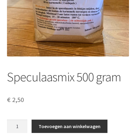
Contact
Algemene voorwaarden
Privacyverklaring
Disclaimer
Cookieverklaring
Speculaasmix 500 gram
Copyright
€
2,50
Verzenden
Speculaasmix
Toevoegen aan winkelwagen
500