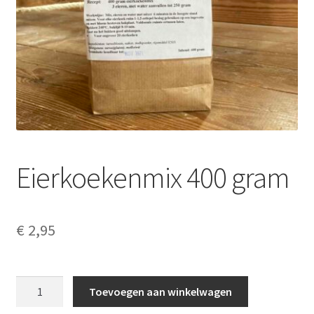
Contact
Algemene voorwaarden
Privacyverklaring
Disclaimer
Cookieverklaring
Eierkoekenmix 400 gram
Copyright
€
2,95
Verzenden
Eierkoekenmix
Toevoegen aan winkelwagen
400