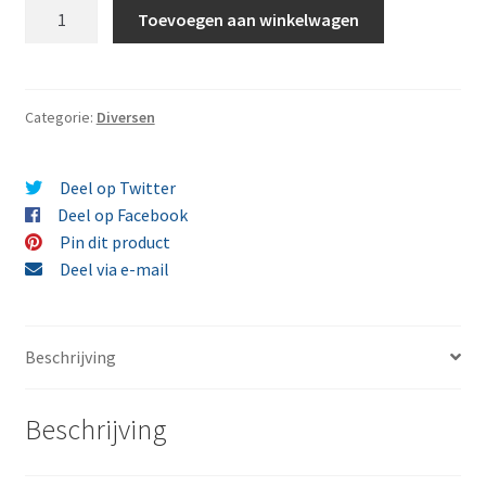
Amandelgriesmeel
Toevoegen aan winkelwagen
met
vanille
500
gram
Categorie:
Diversen
aantal
Deel op Twitter
Deel op Facebook
Pin dit product
Deel via e-mail
Beschrijving
Beschrijving