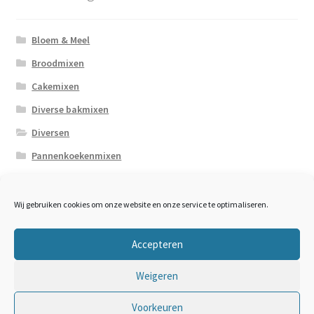
Bloem & Meel
Broodmixen
Cakemixen
Diverse bakmixen
Diversen
Pannenkoekenmixen
Zaden / Pitten
Wij gebruiken cookies om onze website en onze service te optimaliseren.
Accepteren
Weigeren
© De Molen van Hulshorst 2021
Voorkeuren