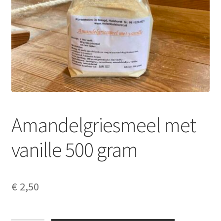
Contact
Algemene voorwaarden
Privacyverklaring
Disclaimer
Cookieverklaring
Amandelgriesmeel met
Copyright
vanille 500 gram
Verzenden
€
2,50